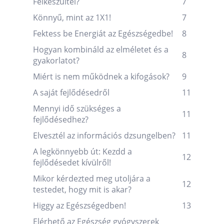
Felkészültél?
7
Könnyű, mint az 1X1!
7
Fektess be Energiát az Egészségedbe!
8
Hogyan kombináld az elméletet és a
8
gyakorlatot?
Miért is nem működnek a kifogások?
9
A saját fejlődésedről
11
Mennyi idő szükséges a
11
fejlődésedhez?
Elvesztél az információs dzsungelben?
11
A legkönnyebb út: Kezdd a
12
fejlődésedet kívülről!
Mikor kérdezted meg utoljára a
12
testedet, hogy mit is akar?
Higgy az Egészségedben!
13
Elérhető az Egészség gyógyszerek