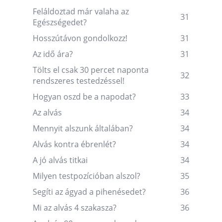
Feláldoztad már valaha az
31
Egészségedet?
Hosszútávon gondolkozz!
31
Az idő ára?
31
Tölts el csak 30 percet naponta
32
rendszeres testedzéssel!
Hogyan oszd be a napodat?
33
Az alvás
34
Mennyit alszunk általában?
34
Alvás kontra ébrenlét?
34
A jó alvás titkai
34
Milyen testpozícióban alszol?
35
Segíti az ágyad a pihenésedet?
36
Mi az alvás 4 szakasza?
36