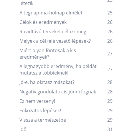
25
létezik
A tegnap-ma-holnap elmélet
25
Célok és eredmények
26
Rövidtávú terveket célozz meg!
26
Melyek a cél felé vezető lépések?
26
Miért olyan fontosak a kis
27
eredmények?
A legnagyobb eredmény, ha példát
27
mutatsz a többieknek!
Jó-e, ha okítasz másokat?
28
Negatív gondolatok is jönni fognak
28
Ez nem verseny!
29
Fokozatos lépések!
29
Vissza a természetbe
29
Idő
31