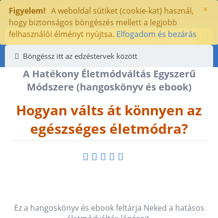
edzés
365
×
A legnagyobb
-
Figyelem!
A weboldal sütiket (cookie-kat) használ,
edzésterv választék 2002 óta
hogy biztonságos böngészés mellett a legjobb
felhasználói élményt nyújtsa.
Elfogadom és bezárás
Böngéssz itt az edzéstervek között
A Hatékony Életmódváltás Egyszerű
Módszere (hangoskönyv és ebook)
Hogyan válts át könnyen az
egészséges életmódra?
Ez a hangoskönyv és ebook feltárja Neked a hatásos