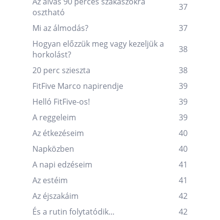
Az alvás 90 perces szakaszokra
37
osztható
Mi az álmodás?
37
Hogyan előzzük meg vagy kezeljük a
38
horkolást?
20 perc szieszta
38
FitFive Marco napirendje
39
Helló FitFive-os!
39
A reggeleim
39
Az étkezéseim
40
Napközben
40
A napi edzéseim
41
Az estéim
41
Az éjszakáim
42
És a rutin folytatódik...
42