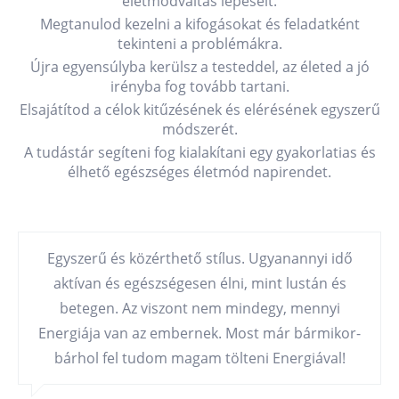
életmódváltás lépéseit.
Megtanulod kezelni a kifogásokat és feladatként
tekinteni a problémákra.
Újra egyensúlyba kerülsz a testeddel, az életed a jó
irényba fog tovább tartani.
Elsajátítod a célok kitűzésének és elérésének egyszerű
módszerét.
A
tudástár
segíteni fog kialakítani egy gyakorlatias és
élhető egészséges életmód napirendet.
Egyszerű és közérthető stílus. Ugyanannyi idő
aktívan és egészségesen élni, mint lustán és
betegen. Az viszont nem mindegy, mennyi
Energiája van az embernek. Most már bármikor-
bárhol fel tudom magam tölteni Energiával!