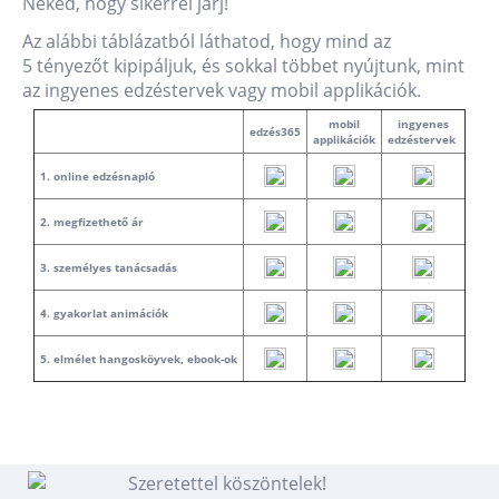
Neked, hogy sikerrel járj!
Az alábbi táblázatból láthatod, hogy mind az
5 tényezőt kipipáljuk, és sokkal többet nyújtunk, mint
az ingyenes edzéstervek vagy mobil applikációk.
mobil
ingyenes
edzés365
applikációk
edzéstervek
1. online edzésnapló
2. megfizethető ár
3. személyes tanácsadás
4. gyakorlat animációk
5. elmélet hangosköyvek, ebook-ok
Szeretettel köszöntelek!