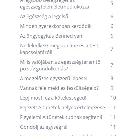
A legtöbb betegséget az
5
egészségtelen életmód okozza
Az Egészség a legelső!
6
Minden gyerekkorban kezdődik!
6
Az öngyógyítás Benned van!
6
Ne feledkezz meg az elme és a test
7
kapcsolatáról!
Mi is valójában az egészségteremtő
7
pozitív gondolkodás?
A megelőzés egyszerű lépései
8
Vannak félelmeid és feszültségeid?
9
Lépj most, ez a kötelességed!
10
Fejezet: A tünetek helyes értelmezése
11
Figyelem! A tünetek tudnak segíteni!
11
Gondolj az egységre!
11