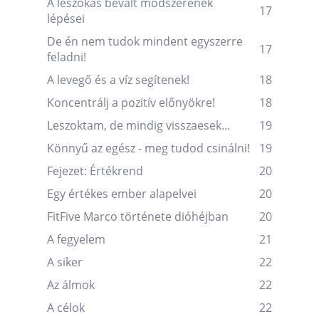
A leszokás bevált módszerének
17
lépései
De én nem tudok mindent egyszerre
17
feladni!
A levegő és a víz segítenek!
18
Koncentrálj a pozitív előnyökre!
18
Leszoktam, de mindig visszaesek...
19
Könnyű az egész - meg tudod csinálni!
19
Fejezet: Értékrend
20
Egy értékes ember alapelvei
20
FitFive Marco története dióhéjban
20
A fegyelem
21
A siker
22
Az álmok
22
A célok
22