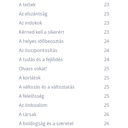
A tettek
23
Az elszántság
23
Az indokok
23
Kérned kell a sikerért
23
A helyes időbeosztás
24
Az összpontosítás
24
A tudás és a fejlődés
24
Olvass sokat!
25
A korlátok
25
A változás és a változtatás
25
A felelősség
25
Az önbizalom
25
A társak
26
A boldogság és a szeretet
26