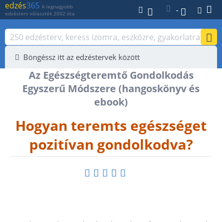
edzés
365
A legnagyobb
-
edzésterv választék 2002 óta
Böngéssz itt az edzéstervek között
Az Egészségteremtő Gondolkodás
Egyszerű Módszere (hangoskönyv és
ebook)
Hogyan teremts egészséget
pozitívan gondolkodva?