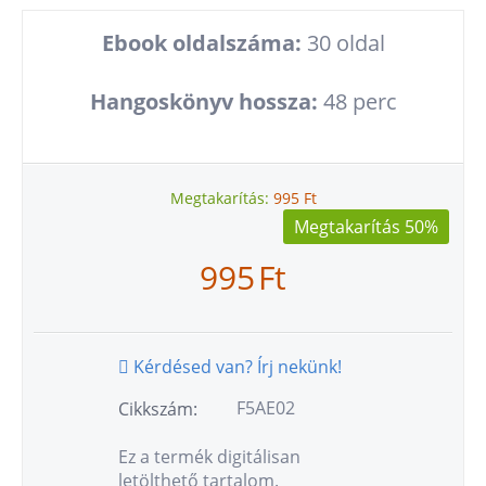
Ebook oldalszáma:
30 oldal
Hangoskönyv hossza:
48 perc
Megtakarítás:
995
Ft
Megtakarítás 50%
995
Ft
Kérdésed van? Írj nekünk!
F5AE02
Cikkszám:
Ez a termék digitálisan
letölthető tartalom.