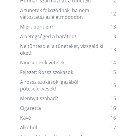
Honnan származnak a tünetek?
12
A tünetek fokozódnak, ha nem
12
változtatsz az életmódodon
Miért pont én?
13
A betegséged a barátod!
13
Ne tüntesd el a tüneteket, vizsgáld ki
13
őket!
Nincsenek kivételek
14
Fejezet: Rossz szokások
15
A rossz szokások igazából
15
pótcselekvések!
Mennyit szabad?
15
Cigaretta
16
Kávé
16
Alkohol
17