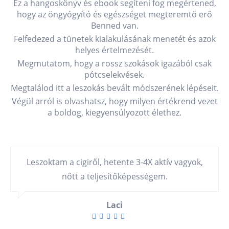
Ez a
hangoskönyv és ebook
segíteni fog megértened,
hogy az öngyógyító és egészséget megteremtő erő
Benned van.
Felfedezed a tünetek kialakulásának menetét és azok
helyes értelmezését.
Megmutatom, hogy a rossz szokások igazából csak
pótcselekvések.
Megtalálod itt a leszokás bevált módszerének lépéseit.
Végül arról is olvashatsz, hogy milyen értékrend vezet
a boldog, kiegyensúlyozott élethez.
Leszoktam a cigiről, hetente 3-4X aktív vagyok,
nőtt a teljesítőképességem.
Laci