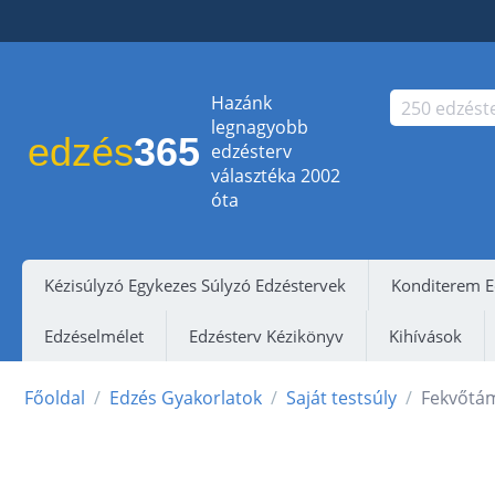
Hazánk
legnagyobb
edzés
365
edzésterv
választéka 2002
óta
Kézisúlyzó Egykezes Súlyzó Edzéstervek
Konditerem E
Edzéselmélet
Edzésterv Kézikönyv
Kihívások
Főoldal
/
Edzés Gyakorlatok
/
Saját testsúly
/
Fekvőtá