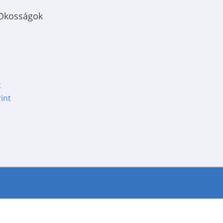
 Okosságok
t
int