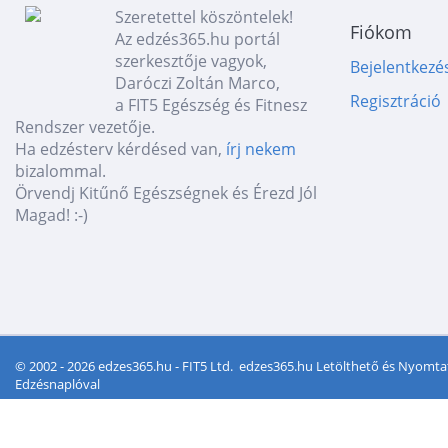
Szeretettel köszöntelek!
Fiókom
Az edzés365.hu portál
szerkesztője vagyok,
Bejelentkezé
Daróczi Zoltán Marco,
Regisztráció
a FIT5 Egészség és Fitnesz
Rendszer vezetője.
Ha edzésterv kérdésed van,
írj nekem
bizalommal.
Örvendj Kitűnő Egészségnek és Érezd Jól
Magad! :-)
© 2002 - 2026 edzes365.hu - FIT5 Ltd.
edzes365.hu Letölthető és Nyomta
Edzésnaplóval