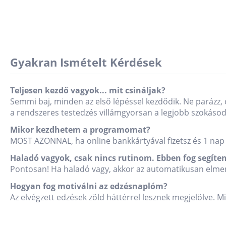
Gyakran Ismételt Kérdések
Teljesen kezdő vagyok... mit csináljak?
Semmi baj, minden az első lépéssel kezdődik. Ne parázz, 
a rendszeres testedzés villámgyorsan a legjobb szokásodd
Mikor kezdhetem a programomat?
MOST AZONNAL, ha online bankkártyával fizetsz és 1 nap 
Haladó vagyok, csak nincs rutinom. Ebben fog segíten
Pontosan! Ha haladó vagy, akkor az automatikusan elmen
Hogyan fog motiválni az edzésnaplóm?
Az elvégzett edzések zöld háttérrel lesznek megjelölve. M