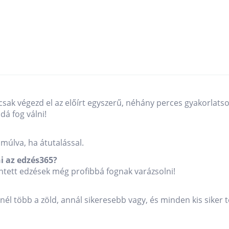
csak végezd el az előírt egyszerű, néhány perces gyakorlats
á fog válni!
múlva, ha átutalással.
i az edzés365?
tett edzések még profibbá fognak varázsolni!
inél több a zöld, annál sikeresebb vagy, és minden kis siker 