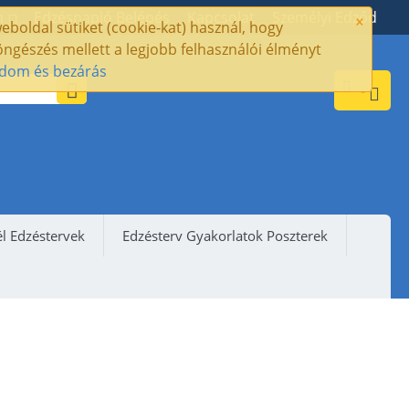
×
m
Edzésnapló Belépés
Kapcsolat
Személyi Edződ
eboldal sütiket (cookie-kat) használ, hogy
ngészés mellett a legjobb felhasználói élményt
adom és bezárás
-
l Edzéstervek
Edzésterv Gyakorlatok Poszterek