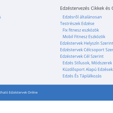
Edzéstervezés Cikkek és
s
Edzésről általánosan
Testrészek Edzése
Fix fitnesz eszközök
Mobil Fitnesz Eszközök
Edzéstervek Helyszín Szerin
Edzéstervek Célcsoport Szer
Edzéstervek Cél Szerint
Edzés Stílusok, Módszerek
Küzdősport Alapú Edzések
Edzés És Táplálkozás
tható Edzéstervek Online