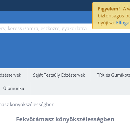
Fióko
Figyelem!
A w
biztonságos bö
nyújtsa.
Elfog
dzéstervek
Saját Testsúly Edzéstervek
TRX és Gumiköté
Ülőmunka
masz könyökszélességben
Fekvőtámasz könyökszélességben