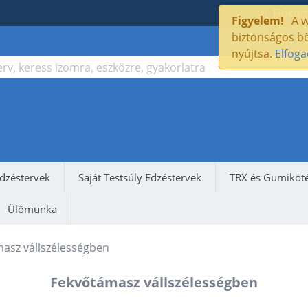
Fióko
Figyelem!
A w
biztonságos bö
nyújtsa.
Elfog
dzéstervek
Saját Testsúly Edzéstervek
TRX és Gumiköté
Ülőmunka
asz vállszélességben
Fekvőtámasz vállszélességben