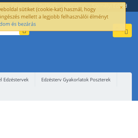
×
m
Edzésnapló Belépés
Kapcsolat
Személyi Edződ
eboldal sütiket (cookie-kat) használ, hogy
ngészés mellett a legjobb felhasználói élményt
adom és bezárás
-
l Edzéstervek
Edzésterv Gyakorlatok Poszterek