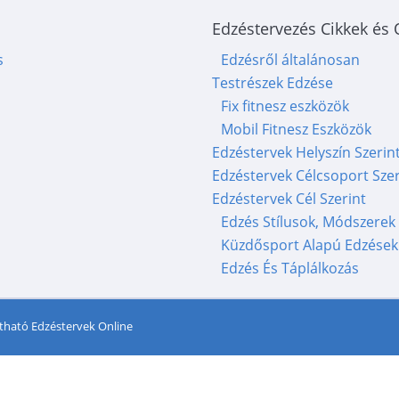
Edzéstervezés Cikkek és
s
Edzésről általánosan
Testrészek Edzése
Fix fitnesz eszközök
Mobil Fitnesz Eszközök
Edzéstervek Helyszín Szerin
Edzéstervek Célcsoport Szer
Edzéstervek Cél Szerint
Edzés Stílusok, Módszerek
Küzdősport Alapú Edzések
Edzés És Táplálkozás
tható Edzéstervek Online