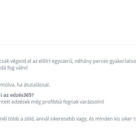
csak végezd el az előírt egyszerű, néhány perces gyakorlats
á fog válni!
múlva, ha átutalással.
i az edzés365?
tett edzések még profibbá fognak varázsolni!
inél több a zöld, annál sikeresebb vagy, és minden kis siker 