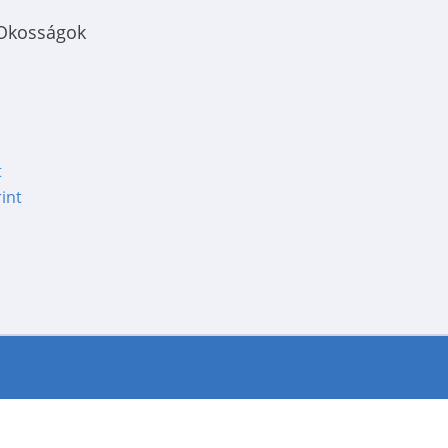
 Okosságok
t
int