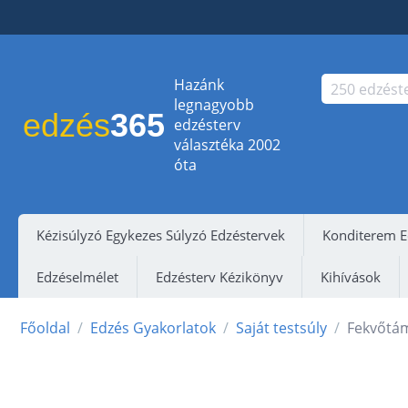
Hazánk
legnagyobb
edzés
365
edzésterv
választéka 2002
óta
Kézisúlyzó Egykezes Súlyzó Edzéstervek
Konditerem E
Edzéselmélet
Edzésterv Kézikönyv
Kihívások
Főoldal
/
Edzés Gyakorlatok
/
Saját testsúly
/
Fekvőtám