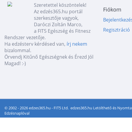
Szeretettel köszöntelek!
Fiókom
Az edzés365.hu portál
szerkesztője vagyok,
Bejelentkezé
Daróczi Zoltán Marco,
Regisztráció
a FIT5 Egészség és Fitnesz
Rendszer vezetője.
Ha edzésterv kérdésed van,
írj nekem
bizalommal.
Örvendj Kitűnő Egészségnek és Érezd Jól
Magad! :-)
© 2002 - 2026 edzes365.hu - FIT5 Ltd.
edzes365.hu Letölthető és Nyomta
Edzésnaplóval