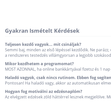
Gyakran Ismételt Kérdések
Teljesen kezdő vagyok... mit csináljak?
Semmi baj, minden az első lépéssel kezdődik. Ne parázz, 
a rendszeres testedzés villámgyorsan a legjobb szokásodd
Mikor kezdhetem a programomat?
MOST AZONNAL, ha online bankkártyával fizetsz és 1 nap 
Haladó vagyok, csak nincs rutinom. Ebben fog segíten
Pontosan! Ha haladó vagy, akkor az automatikusan elmen
Hogyan fog motiválni az edzésnaplóm?
Az elvégzett edzések zöld háttérrel lesznek megjelölve. M